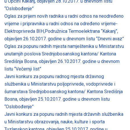
u Općini Kakanj, objavljen 28.10.2017. u dnevnom listu
“Oslobođenje”
Oglas za prijem novih radnika u radni odnos na neodređeno
vrijeme i pripravnika u radni odnos na određeno vrijeme-
Elektroprivreda BIH,Podružnica Termoelektrana “Kakanj”,
objavljen 26.10.2017. godine u dnevnom listu “Dnevni avaz”
Oglas za popunu radnih mjesta namještenika u Ministarstvu
unutarnjih poslova Srednjobosanskog kantona/ Kantona
Središnja Bosna, objavljen 26.10.2017. godine u dnevnom
listu “Večernji list”
Javni konkurs za popunu radnog mjesta državnog
službenika u Ministarstvu poljoprivrede, vodoprivrede i
šumarstava Srednjobosanskog kantona/ Kantona Središnja
Bosna, objavljen 25.10.2017. godine u dnevnom listu
“Oslobođenje”
Javni konkurs za popunu radnih mjesta državnih službenika
u Ministarstvu obrazovanja, nauke, kulture i sporta
Tuzlanskog kantona, objavljen 25.10.2017. godine u