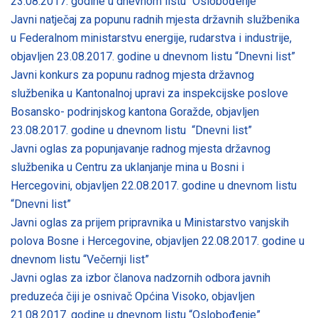
23.08.2017. godine u dnevnom listu “Oslobođenje”
Javni natječaj za popunu radnih mjesta državnih službenika
u Federalnom ministarstvu energije, rudarstva i industrije,
objavljen 23.08.2017. godine u dnevnom listu “Dnevni list”
Javni konkurs za popunu radnog mjesta državnog
službenika u Kantonalnoj upravi za inspekcijske poslove
Bosansko- podrinjskog kantona Goražde, objavljen
23.08.2017. godine u dnevnom listu “Dnevni list”
Javni oglas za popunjavanje radnog mjesta državnog
službenika u Centru za uklanjanje mina u Bosni i
Hercegovini, objavljen 22.08.2017. godine u dnevnom listu
“Dnevni list”
Javni oglas za prijem pripravnika u Ministarstvo vanjskih
polova Bosne i Hercegovine, objavljen 22.08.2017. godine u
dnevnom listu “Večernji list”
Javni oglas za izbor članova nadzornih odbora javnih
preduzeća čiji je osnivač Općina Visoko, objavljen
21.08.2017. godine u dnevnom listu “Oslobođenje”