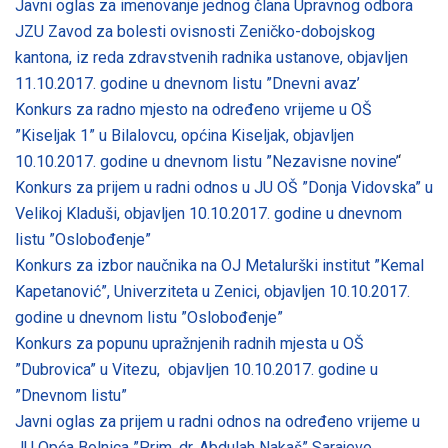
Javni oglas za imenovanje jednog člana Upravnog odbora
JZU Zavod za bolesti ovisnosti Zeničko-dobojskog
kantona, iz reda zdravstvenih radnika ustanove, objavljen
11.10.2017. godine u dnevnom listu ”Dnevni avaz’
Konkurs za radno mjesto na određeno vrijeme u OŠ
”Kiseljak 1” u Bilalovcu, općina Kiseljak, objavljen
10.10.2017. godine u dnevnom listu ”Nezavisne novine’
‘
Konkurs za prijem u radni odnos u JU OŠ ”Donja Vidovska” u
Velikoj Kladuši, objavljen 10.10.2017. godine u dnevnom
listu ”Oslobođenje”
Konkurs za izbor naučnika na OJ Metalurški institut ”Kemal
Kapetanović”, Univerziteta u Zenici, objavljen 10.10.2017.
godine u dnevnom listu ”Oslobođenje”
Konkurs za popunu upražnjenih radnih mjesta u OŠ
”Dubrovica” u Vitezu, objavljen 10.10.2017. godine u
”Dnevnom listu”
Javni oglas za prijem u radni odnos na određeno vrijeme u
JU Opća Bolnica ”Prim. dr. Abdulah Nakaš” Sarajevo,